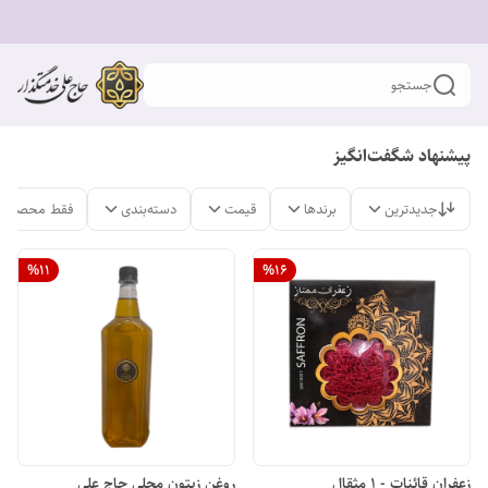
جستجو
پیشنهاد شگفت‌انگیز
جدیدترین
برندها
قیمت
دسته‌بندی
فقط محصولات
%
11
%
16
روغن زیتون محلی حاج علی
زعفران قائنات - 1 مثقال