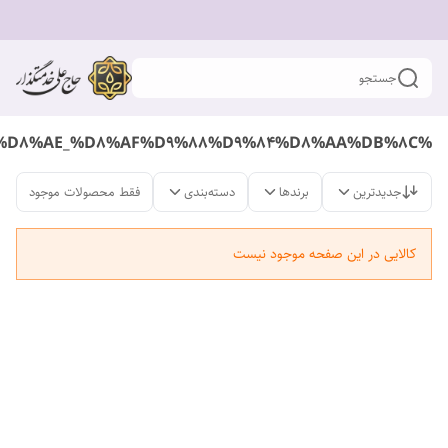
جستجو
%D8%A8%D8%B1%D9%86%D8%AC_%D8%A8%D9%87_%D9%86%D8%B1%D8%AE_%D8%AF%D9%88%D9%84%D8%AA%DB%8C
جدیدترین
برندها
دسته‌بندی
فقط محصولات موجود
کالایی در این صفحه موجود نیست