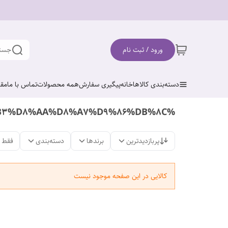
ورود / ثبت نام
جستج
دسته‌بندی کالاها
خانه
پیگیری سفارش
همه محصولات
تماس با ما
مقا
%D8%A8%D8%B1%D9%86%D8%AC-%D9%BE%D8%A7%DA%A9%D8%B3%D8%AA%D8%A7%D9%86%DB%8C
پربازدیدترین
برندها
دسته‌بندی
فقط 
کالایی در این صفحه موجود نیست