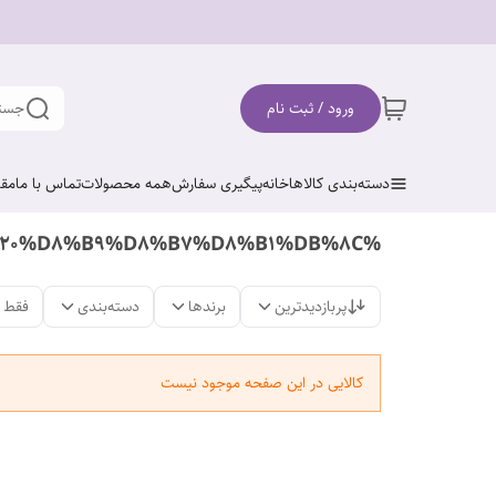
ورود / ثبت نام
جستج
دسته‌بندی کالاها
خانه
پیگیری سفارش
همه محصولات
تماس با ما
مقا
%D8%A8%D8%B1%D9%86%D8%AC%20%D8%B9%D8%B7%D8%B1%DB%8C
پربازدیدترین
برندها
دسته‌بندی
فقط 
کالایی در این صفحه موجود نیست