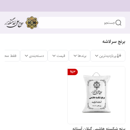
جستجو
برنج سرلاشه
پربازدیدترین
برندها
قیمت
دسته‌بندی
فقط محصول
%
3
برنج شکسته هاشمی گیلان آستانه